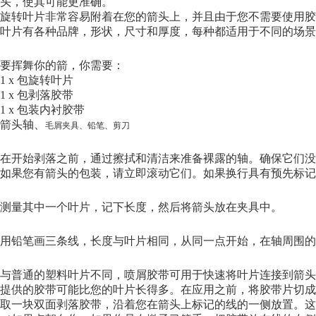
头，使其可能更准确。
旋转叶片非常容易附着在您的箭头上，并且由于您不需要使用胶
叶片有各种品牌，形状，尺寸和厚度，每种都适用于不同的场景
要挥舞你的箭，你需要：
1 x 包旋转叶片
1 x 包剥落胶带
1 x 包装内衬胶带
箭头轴、
毛屑夹具、
铅笔、
剪刀
在开始剥落之前，通过擦拭和清洁来准备裸露的轴。确保它们没
如果您有箭头的包装，请立即滚动它们。如果换行具有预先标记
测量其中一个叶片，记下长度，然后将箭头放在夹具中。
用铅笔画三条线，长度与叶片相同，从同一点开始，在轴周围的
与普通的塑料叶片不同，喷屑胶带可用于快速将叶片连接到箭头
提供的胶带可能比您的叶片长得多。在应用之前，将胶带片切成
取一块双面剥落胶带，沿着您在箭头上标记的线的一侧放置。这