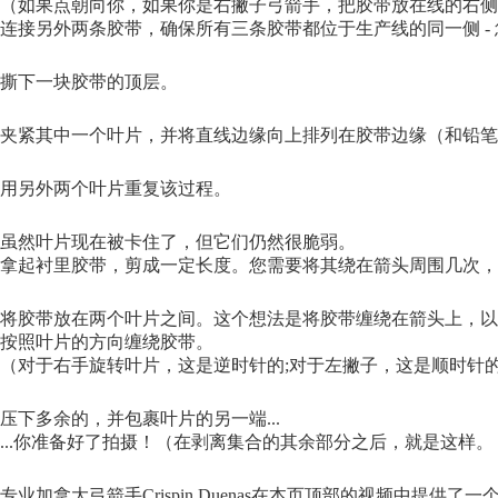
（如果点朝向你，如果你是右撇子弓箭手，把胶带放在线的右侧
连接另外两条胶带，确保所有三条胶带都位于生产线的同一侧 -
撕下一块胶带的顶层。
夹紧其中一个叶片，并将直线边缘向上排列在胶带边缘（和铅笔
用另外两个叶片重复该过程。
虽然叶片现在被卡住了，但它们仍然很脆弱。
拿起衬里胶带，剪成一定长度。您需要将其绕在箭头周围几次，
将胶带放在两个叶片之间。这个想法是将胶带缠绕在箭头上，以
按照叶片的方向缠绕胶带。
（对于右手旋转叶片，这是逆时针的;对于左撇子，这是顺时针
压下多余的，并包裹叶片的另一端...
...你准备好了拍摄！（在剥离集合的其余部分之后，就是这样。
专业加拿大弓箭手Crispin Duenas在本页顶部的视频中