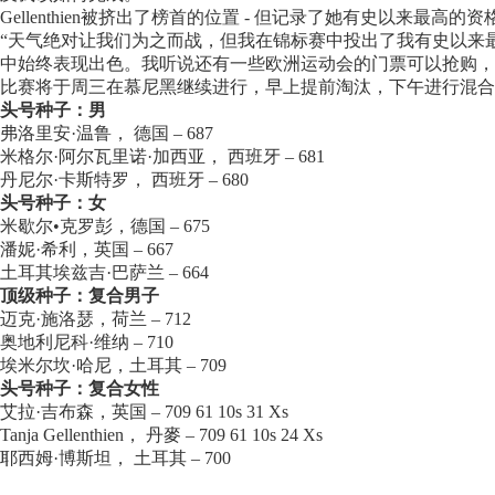
Gellenthien被挤出了榜首的位置 - 但记录了她有史以来最高的
“天气绝对让我们为之而战，但我在锦标赛中投出了我有史以来
中始终表现出色。我听说还有一些欧洲运动会的门票可以抢购，
比赛将于周三在慕尼黑继续进行，早上提前淘汰，下午进行混合
头号种子：男
弗洛里安·温鲁， 德国 – 687
米格尔·阿尔瓦里诺·加西亚， 西班牙 – 681
丹尼尔·卡斯特罗， 西班牙 – 680
头号种子：女
米歇尔•克罗彭，德国 – 675
潘妮·希利，英国 – 667
土耳其埃兹吉·巴萨兰 – 664
顶级种子：复合男子
迈克·施洛瑟，荷兰 – 712
奥地利尼科·维纳 – 710
埃米尔坎·哈尼，土耳其 – 709
头号种子：复合女性
艾拉·吉布森，英国 – 709 61 10s 31 Xs
Tanja Gellenthien， 丹麥 – 709 61 10s 24 Xs
耶西姆·博斯坦， 土耳其 – 700