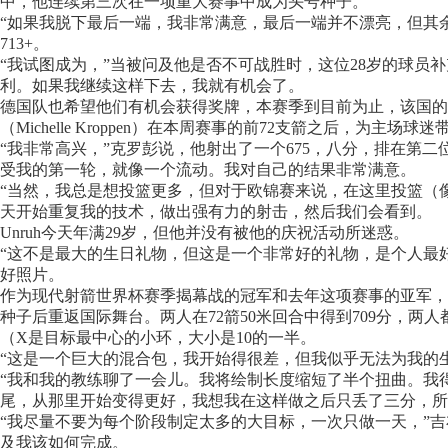
中，他连续第三次在一项重大赛事中成为头号种子。
“如果我脱下最后一端，我非常满意，最后一端并不漂亮，但其余的都很
713+。
“我试图成为，”当被问及他是否不可战胜时，这位28岁的球员
利。如果我继续这样下去，我就有机会了。
德国队也希望他们有机会获得奖牌，本赛季到目前为止，该国的逆转赛
（Michelle Kroppen）在本周赛事的前72支箭之后，为主
“我非常高兴，”克罗彭说，他射出了一个675，八分，排在第二位的
受我的第一轮，就像一个流动。我对自己的结果非常满意。
“当然，我总是想投篮更多，但对于欧锦赛来说，在这里投篮（
天开始重复我的技术，做出强有力的射击，然后我们会看到。
Unruh今天年满29岁，但他并没有被他的庆祝活动所迷惑。
“这不是最大的生日礼物，但这是一个非常好的礼物，是个人最
好照片。
作为现代射箭世界杯赛季揭幕战的冠军和去年这项赛事的亚军，艾拉·吉布森
种子后重返国际舞台。两人在72箭50米回合中得到709分，两人都投
（X是目标最中心的小环，大小是10的一半。
“这是一个巨大的混合包，我开始得很差，但我似乎无法为我的生
“我和我的教练聊了一会儿。我将绘制长度缩短了半个扭曲。我得
尾，从那里开始变得更好，我想我在这样做之后只丢了三分，所
“我尽量不要为每个阶段制定太多的大目标，一次只做一天，”吉
及我该如何完成。