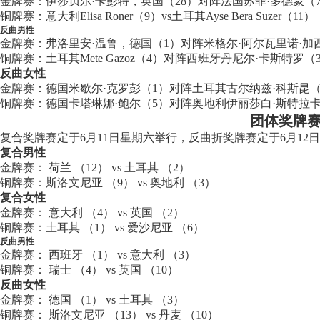
金牌赛：伊莎贝尔·卡彭特，英国（28）对阵法国苏菲·多德蒙（
铜牌赛：意大利Elisa Roner（9）vs土耳其Ayse Bera Suzer（11）
反曲男性
金牌赛：弗洛里安·温鲁，德国（1）对阵米格尔·阿尔瓦里诺·加
铜牌赛：土耳其Mete Gazoz（4）对阵西班牙丹尼尔·卡斯特罗（
反曲女性
金牌赛：德国米歇尔·克罗彭（1）对阵土耳其古尔纳兹·科斯昆（
铜牌赛：德国卡塔琳娜·鲍尔（5）对阵奥地利伊丽莎白·斯特拉卡
团体奖牌赛
复合奖牌赛定于6月11日星期六举行，反曲折奖牌赛定于6月1
复合男性
金牌赛： 荷兰 （12） vs 土耳其 （2）
铜牌赛：斯洛文尼亚 （9） vs 奥地利 （3）
复合女性
金牌赛： 意大利 （4） vs 英国 （2）
铜牌赛：土耳其 （1） vs 爱沙尼亚 （6）
反曲男性
金牌赛： 西班牙 （1） vs 意大利 （3）
铜牌赛： 瑞士 （4） vs 英国 （10）
反曲女性
金牌赛： 德国 （1） vs 土耳其 （3）
铜牌赛： 斯洛文尼亚 （13） vs 丹麦 （10）