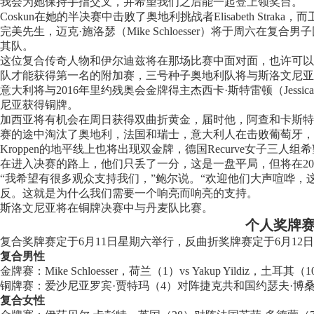
我会为她保持手指交叉，并希望我们之后能一起登上领奖台。
Coskun在她的半决赛中击败了奥地利挑战者Elisabeth Straka，而卫冕
完美先生，迈克·施洛瑟（Mike Schloesser）将于周六
其队。
这位复合传奇人物和伊尔迪兹将在那场比赛中面对面，也许可以将
队才能获得第一名的附加赛，三号种子奥地利队将与斯洛文尼亚
意大利将与2016年里约残奥会金牌得主杰西卡·斯特雷顿（Jessi
尼亚获得铜牌。
加西亚将有机会在周日获得双曲折黄金，届时他，阿查和卡斯特
赛的途中淘汰了奥地利，法国和瑞士，意大利人在击败葡萄牙，
Kroppen的地平线上也将出现双金牌，德国Recurve女子三人
在进入决赛的路上，他们只丢了一分，这是一盘平局，但将在20
“我希望有很多观众支持我们，”鲍尔说。“欢迎他们大声喧哗
反。这就是为什么我们需要一个响亮而响亮的支持。
斯洛文尼亚将在铜牌决赛中与丹麦队比赛。
个人奖牌赛
复合奖牌赛定于6月11日星期六举行，反曲折奖牌赛定于6月1
复合男性
金牌赛：Mike Schloesser，荷兰（1）vs Yakup Yildiz，土耳其（
铜牌赛：爱沙尼亚罗宾·贾特玛（4）对阵捷克共和国约瑟夫·博桑
复合女性