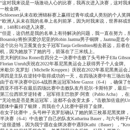
“这对我来说是一场激动人心的比赛，我再次进入决赛，这对我
一枚金牌。
Schloesser从未在欧洲锦标赛上赢得过青年或成人类别的个
“欧洲人从未在我的名单上名列前茅，因为对我来说，世界杯或世
8，148和149进入决赛。
“但是，这仍然是我的名单上有待解决的问题，我一直在努力，
Bosansky将扮演爱沙尼亚的Robin Jaatma男子铜牌，Jaa
这个比分与卫冕复合女子冠军Tanja Gellenthien相去甚远
机，因为她放下了她的弓，箭落在了三米线上。
意大利的Elisa Roner在四分之一决赛中击败了头号种子Ella Gibso
Florian Unruh庆祝在2022年慕尼黑奥运会上获得男子个人金牌。
米歇尔·克罗彭（Michelle Kroppen）庆祝在2022年慕尼黑
周四是主队在逆转中取得成功的一天，在四场决赛中有三场出场
由于在半决赛中以6-4战胜奥运冠军Mete Gazoz（6-4），确保了
西亚不得不在最后四场比赛中击败队友丹尼尔·卡斯特罗，最后
第三位西班牙逆转者，冠军得主巴勃罗·阿查（Pablo Acha），在最
“无论他是否是奥运冠军，这都不会改变太多，”击败加佐兹的Un
团体中赢得了银牌，而我在个人比赛中获得了金牌。
在女子比赛中，头号种子克罗彭确认了她的第三枚慕尼黑奖牌，
半决赛（6-4）中击败了自己的队友Katharina Bauer，与六号种
“这很遗憾，因为我宁愿在金牌决赛中遇到Kathi（Bauer），