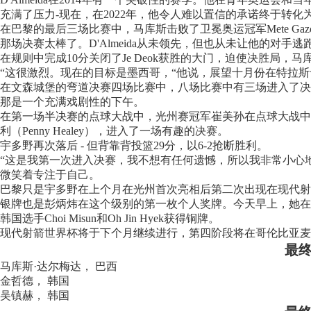
充满了压力-现在，在2022年，他令人难以置信的承诺终于转化
在巴黎的最后三场比赛中，马库斯击败了卫冕奥运冠军Mete Ga
那场决赛太棒了。D'Almeida从未领先，但也从未让他的对手逃
在规则中完成10分关闭了Je Deok获胜的大门，迫使决胜局
“这很激烈。现在的目标是墨西哥，“他说，展望十月份在特拉
在文森城堡的弯道决赛四场比赛中，八场比赛中有三场进入了决
那是一个充满戏剧性的下午。
在第一场半决赛的点球大战中，光州赛冠军崔美孙在点球大战中被彭
利（Penny Healey），进入了一场有趣的决赛。
宇多野再次落后 - 但背靠背投篮29分，以6-2抢断胜利。
“这是我第一次进入决赛，我不想有任何遗憾，所以我非常小心
微笑着专注于自己。
巴黎只是宇多野在上个月在光州首次亮相后第二次出现在现代射
银牌也是彭炳炜在这个级别的第一枚个人奖牌。今天早上，她在
韩国选手Choi Misun和Oh Jin Hyek获得铜牌。
现代射箭世界杯将于下个月继续进行，第四阶段将在哥伦比亚麦
最
马库斯·达尔梅达， 巴西
金哲德， 韩国
吴镇赫， 韩国