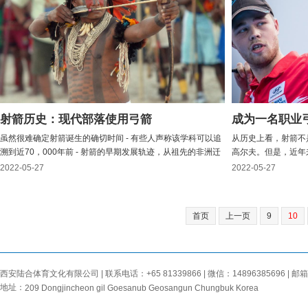
射箭历史：现代部落使用弓箭
成为一名职业
虽然很难确定射箭诞生的确切时间 - 有些人声称该学科可以追
从历史上看，射箭不
溯到近70，000年前 - 射箭的早期发展轨迹，从祖先的非洲迁
高尔夫。但是，近年
移到世界其他地区，是清楚的。作为人类第一项在千年中得到
标赛巡回赛上代表他
2022-05-27
2022-05-27
无数次提炼和改进的先进技术，弓箭在各个学科上为修炼者提
界排名第一的复合人斯蒂
供了几乎不可逾越的优势。在欧洲，木制自弓和长弓的传统...
中之一。“自2002年
首页
上一页
9
10
西安陆合体育文化有限公司 | 联系电话：+65 81339866 | 微信：14896385696 | 邮箱：
地址：
209 Dongjincheon gil Goesanub Geosangun Chungbuk Korea