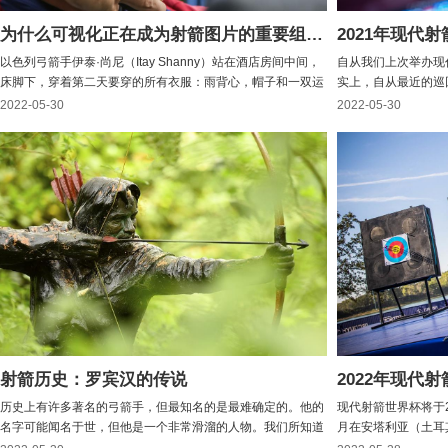
为什么可视化正在成为射箭图片的重要组成部分
2021年现代
以色列弓箭手伊泰·尚尼（Itay Shanny）站在酒店房间中间，
自从我们上次举办现
床脚下，穿着第二天要穿的所有衣服：雨背心，帽子和一双运
实上，自从最近的巡
动鞋，脚上系着自信的鞋带。在他的脑海里，有一个领域。有
只有18个月的时间。Brad
2022-05-30
2022-05-30
草。他的脖子上有风。很吵。到处都有人。可能正在下
e Schloesser
雨。“竞争中的一切，”Shanny说，“都会是一样的。精英...
第一阶段开...
射箭历史：罗宾汉的传说
2022年现代
历史上有许多著名的弓箭手，但最知名的是最难确定的。他的
现代射箭世界杯将于2
名字可能闻名于世，但他是一个非常滑溜的人物。我们所知道
月在安塔利亚（土耳
的罗宾汉 - 从民间传说，书籍，电影等等 - 总是穿着“林肯
德林（哥伦比亚）进