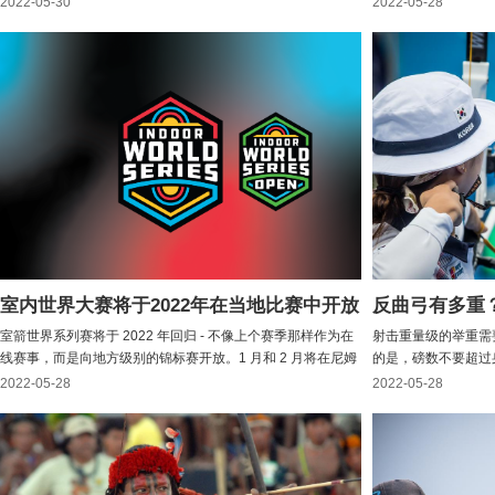
2022-05-30
2022-05-28
绿”，熟练掌握剑和长弓，花时间与舍伍德森林的一群五颜六
市举行至关重要的总
色的人物在一起，并与诺丁汉警长和其他压迫者战斗。他的出
开始前进行调整。今
身在...
的...
室内世界大赛将于2022年在当地比赛中开放
反曲弓有多重
室箭世界系列赛将于 2022 年回归 - 不像上个赛季那样作为在
射击重量级的举重需
线赛事，而是向地方级别的锦标赛开放。1 月和 2 月将在尼姆
的是，磅数不要超过
和拉斯维加斯举行传统的主要赛段，其结果将计入室箭世界系
最常问的问题之一是
2022-05-28
2022-05-28
列赛总决赛的 精英排名 和资格赛，该总决赛也将照常在拉斯
建议是以低磅数开始
维加斯举行。但本赛季，任何...
重。对于在70米的
意味着它...