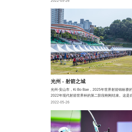
2022-05-26
会得到即时反馈。但训练并不是弓箭手需要在记分表
地方。目标是改进 - 而不是获胜。当专注于工艺时，性
光州 - 射箭之城
光州-安山市，Ki Bo Bae，2025年世界射箭锦标
2022年现代射箭世界杯的第二阶段刚刚结束。这是自
以来在韩国举行的巡回赛的第一阶段，第一阶段在蔚
2022-05-26
2022年男子弯道比赛的头号种子金哲德（Kim Je D
三岁，他不知道自己会在比赛时射...