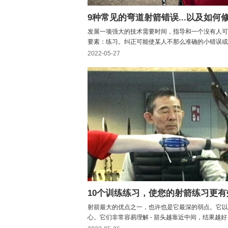
发展一项强大的技术需要时间，指导和一个没有人可
要素：练习。纠正可能使某人不那么准确的小错误或
很重要 - 还有谁能比在那里的弓箭手和教练更好地
2022-05-27
呢？以下是一些世界上最准确的运动员在射击反曲弓
常见的错误时所说的话。1. 失去目标“即使弓箭手在
准某...
10个训练练习，使您的射箭练习更有
射箭最大的优点之一，也许也是它最深的弱点。它以
心。它们非常容易理解 - 箭头越靠近中间，结果越好 
们提供即时反馈。问题就在于此。训练时，弓箭手每