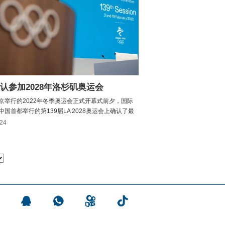
认参加2028年洛杉矶奥运会
京举行的2022年冬季奥运会正式开幕式前夕，国际
中国首都举行的第139届LA 2028奥运会上确认了最
项目。该名单非常注重年轻人 - 射箭是去年12月最初
-24
8项运动之一，与田径和游泳等传统赛事以及新来者滑
攀岩和冲浪一起提出。洛杉矶将纪念自19...