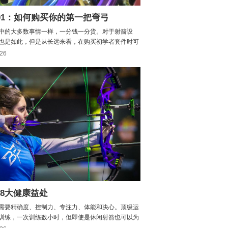
01：如何购买你的第一把弯弓
中的大多数事情一样，一分钱一分货。对于射箭设
也是如此，但是从长远来看，在购买初学者套件时可
些投资和捷径，以节省时间和金钱。市场上有来自世
-26
制造商提供种类繁多的产品，因此在购买第一个反曲
，很难弄清楚从哪里开始。入门提示弄清楚你需要什
个...
8大健康益处
需要精确度、控制力、专注力、体能和决心。顶级运
训练，一次训练数小时，但即使是休闲射箭也可以为
带来巨大好处。无论是在室内还是室外练习，无论是