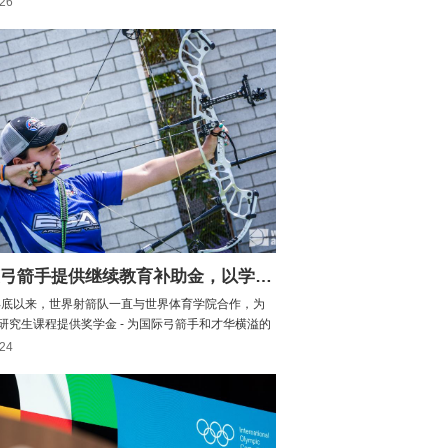
-26
社交 - 尽管经常被认为是静止的 - 射箭都能让你活跃
卡路里并处于更好的心态。以下是八个原因...1...
为精英弓箭手提供继续教育补助金，以学习体育管理
0年底以来，世界射箭队一直与世界体育学院合作，为
研究生课程提供奖学金 - 为国际弓箭手和才华横溢的
人员提供继续教育。该计划由伦敦大学运营，旨在帮
-24
在运动后过渡到职业生活。它在线运行，需要一到五
才能完成，因此可以适应竞争或其他生活承诺。自20