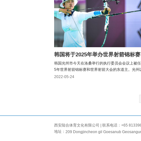
韩国将于2025年举办世界射箭锦标赛
韩国光州市今天在洛桑举行的执行委员会会议上被任命
5年世界射箭锦标赛和世界射箭大会的东道主。光州以
1票领先于马德里。这将是继1985年首尔和2009年
2022-05-24
后，射箭界领先的竞技国家第三次举办锦标赛。该市
议光州国际射箭中心作为主要比赛场地，并作为标志
文...
西安陆合体育文化有限公司 | 联系电话：+65 81339866 |
地址：
209 Dongjincheon gil Goesanub Geosangu