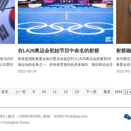
在LA28奥运会初始节目中命名的射箭
射箭确
为202
射箭是国际奥委会执行委员会提议列入LA28奥运会的最初28
在中国北
10票对
项运动的名单之一。所有体育项目的具体项目、项目和运动员
奥委会在
蔚山之
配额要到2024年底才能决定。自1972年以来，射箭在每届现
初的体育
2022-05-24
2022-05
的竞标建
代奥运会上都有特色，当时它在52年的中断后重返该计划，实
提出的2
性的亚洲
现了世界射箭最初创建的目标。这项运动被列入未来奥运会...
板，运动
首页
上一页
9
10
11
12
13
下一页
尾页
转到
 微信：14896385696 | 邮箱：358857414@qq.com
n Chungbuk Korea