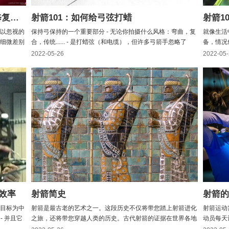
9种常见的弯道射箭错误...以及如何修复它们
射箭101：如何给弓弦打蜡
射箭1
以忽视的
保持弓保持的一个重要部分 - 无论你拍摄什么风格：弯曲，复
就像生活
细微差别
合，传统...... - 是打蜡弦（和电缆），但许多弓箭手忽略了
备，情况
指出它们
它。弓弦是弓的整体性能的关键。毕竟，是设备将箭头送向目
以进行某
2022-05-26
2022-05
时纠正最
标。给绳子打蜡可以防止其磨损，增加防水元素 - 防止水进入
界各地的
全平时瞄
股线之间 - 并保持扭曲。（如果水进入琴弦，琴...
弓设置时
么：拍摄一
效率
射箭简史
射箭的
目标为中
射箭是最古老的艺术之一。这段历史不仅将带您踏上射箭进化
射箭运动
- 并且它
之旅，还将带您穿越人类的历史。古代射箭的证据在世界各地
动员每天
次射击都
都有发现。最早的射箭证据可以追溯到旧石器时代晚期，大约
您的健康