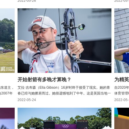
2022-05-26
2022-05
上表演的
在公元前10，000年，当时埃及和邻近的努比亚文化使用弓箭
竞争还是
能的...
射箭进行狩猎和战争。在中国，射箭的历史可以追溯到商朝
起来，燃烧
（公元前...
开始射箭有多晚才算晚？
赛的东道主，
艾拉·吉布森（Ella Gibson）16岁时终于接受了现实。她的青
自202
2007年
春已经与她擦肩而过。她很遗憾地到了中年。这是英国当地一
体育管理
山举行。
位俱乐部教练给出的预后，当时吉布森试图尝试反曲的纪律。
体育管理
2022-05-24
2022-05
eok）只有
教练说，弓箭手必须从年轻开始 - 真的很年轻 - 如果他们希望
助运动员
取得回曲的成功。吉布森错过了在肩膀上发展有...
年的时间
2...